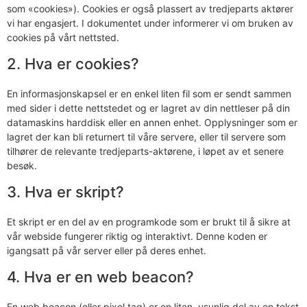
som «cookies»). Cookies er også plassert av tredjeparts aktører
vi har engasjert. I dokumentet under informerer vi om bruken av
cookies på vårt nettsted.
2. Hva er cookies?
En informasjonskapsel er en enkel liten fil som er sendt sammen
med sider i dette nettstedet og er lagret av din nettleser på din
datamaskins harddisk eller en annen enhet. Opplysninger som er
lagret der kan bli returnert til våre servere, eller til servere som
tilhører de relevante tredjeparts-aktørene, i løpet av et senere
besøk.
3. Hva er skript?
Et skript er en del av en programkode som er brukt til å sikre at
vår webside fungerer riktig og interaktivt. Denne koden er
igangsatt på vår server eller på deres enhet.
4. Hva er en web beacon?
En web beacon (eller pixel tag) er en liten, usynlig del av en tekst